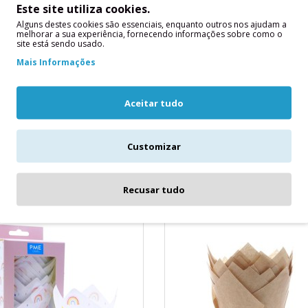
Este site utiliza cookies.
Alguns destes cookies são essenciais, enquanto outros nos ajudam a
melhorar a sua experiência, fornecendo informações sobre como o
site está sendo usado.
ápsulas Tulipa
24 Cápsulas Tulipa Branc
Mais Informações
tanhas
24 Cápsulas Tulipa BrancasEnfei
psulas Tulipa CastanhasEnfeite
instantaneamente seus cupcakes
ntaneamente seus cupcakes,
Aceitar tudo
muffins e outras guloseimas com 
ns e outras guloseimas com ..
2,90€
Customizar
Recusar tudo
ICIONAR
ADICIONAR