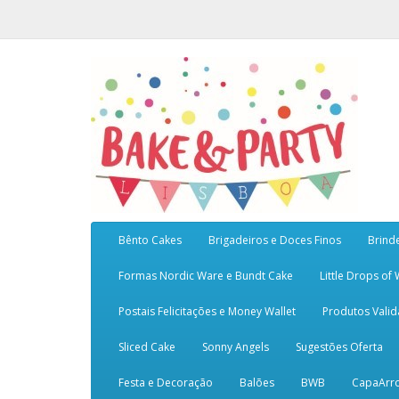
Bênto Cakes
Brigadeiros e Doces Finos
Brind
Formas Nordic Ware e Bundt Cake
Little Drops of
Postais Felicitações e Money Wallet
Produtos Vali
Sliced Cake
Sonny Angels
Sugestões Oferta
Festa e Decoração
Balões
BWB
CapaArr