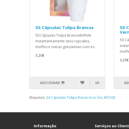
50 Cápsulas Tulipa Brancas
50 C
Ver
50 Cápsulas Tulipa BrancasEnfeite
50 Cá
instantaneamente seus cupcakes,
insta
muffins e outras guloseimas com es..
muffi
3,20€
3,20€
ADICIONAR
AD
Etiquetas:
24 Cápsulas Tulipa Riscas Arco Íris
,
MC500
Informação
Serviços ao Clien