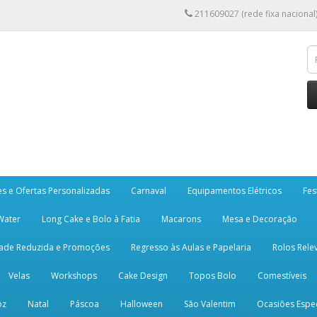
211609027 (rede fixa nacional
es e Ofertas Personalizadas
Carnaval
Equipamentos Elétricos
Fes
 Water
Long Cake e Bolo à Fatia
Macarons
Mesa e Decoração
dade Reduzida e Promoções
Regresso às Aulas e Papelaria
Rolos Rele
Velas
Workshops
Cake Design
Topos Bolo
Comestíveis
oz
Natal
Páscoa
Halloween
São Valentim
Ocasiões Espec