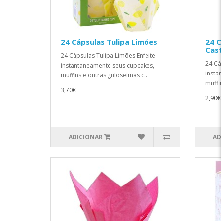
24 Cápsulas Tulipa Limóes
24 C
Cas
24 Cápsulas Tulipa Limões Enfeite
24 Cá
instantaneamente seus cupcakes,
insta
muffins e outras guloseimas c..
muffi
3,70€
2,90€
ADICIONAR
AD