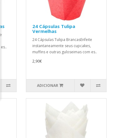
as
24 Cápsulas Tulipa
Vermelhas
te
24 Cápsulas Tulipa BrancasEnfeite
,
instantaneamente seus cupcakes,
es..
muffins e outras guloseimas com es..
2,90€
ADICIONAR