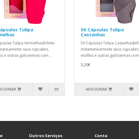
ápsulas Tulipa
50 Cápsulas Tulipa
melhas
Castanhas
psulas Tulipa VermelhasEnfeite
50 Cápsulas Tulipa CastanhasEnf
ntaneamente seus cupcakes,
instantaneamente seus cupcakes
ns e outras guloseimas com ..
muffins e outras guloseimas com 
3,20€
ICIONAR
ADICIONAR
te
Outros Serviços
Conta