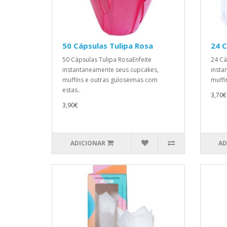
50 Cápsulas Tulipa Rosa
24 C
50 Cápsulas Tulipa RosaEnfeite
24 Cá
instantaneamente seus cupcakes,
insta
muffins e outras guloseimas com
muffi
estas..
3,70€
3,90€
ADICIONAR
AD