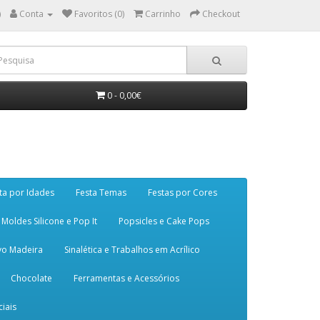
)
Conta
Favoritos (0)
Carrinho
Checkout
0 - 0,00€
ta por Idades
Festa Temas
Festas por Cores
Moldes Silicone e Pop It
Popsicles e Cake Pops
vo Madeira
Sinalética e Trabalhos em Acrílico
Chocolate
Ferramentas e Acessórios
iais