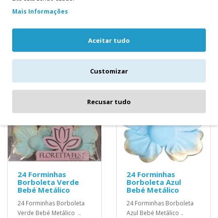
9,40€
9,40€
Mais Informações
Aceitar tudo
Customizar
Recusar tudo
24 Forminhas
24 Forminhas
Borboleta Verde
Borboleta Azul
Bebé Metálico
Bebé Metálico
24 Forminhas Borboleta
24 Forminhas Borboleta
Verde Bebé Metálico ..
Azul Bebé Metálico ..