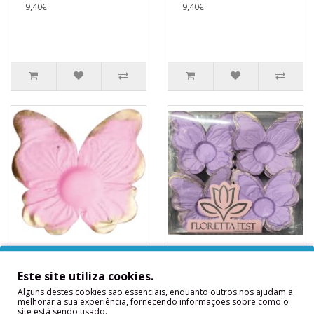
9,40€
9,40€
24 Forminhas
24 Forminhas
Borboleta Rosa
Borboleta Lilás
Este site utiliza cookies.
Bebé Metálico
Metálico
Alguns destes cookies são essenciais, enquanto outros nos ajudam a
24 Forminhas Borboleta
24 Forminhas Borboleta
melhorar a sua experiência, fornecendo informações sobre como o
Rosa Bebé Metálico ..
Lilás Metálico..
site está sendo usado.