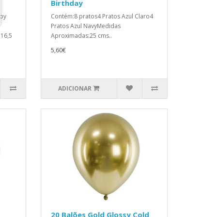
Birthday
ppy
Contém:8 pratos4 Pratos Azul Claro4
Pratos Azul NavyMedidas
16,5
Aproximadas:25 cms..
5,60€
ADICIONAR
20 Balões Gold Glossy Cold