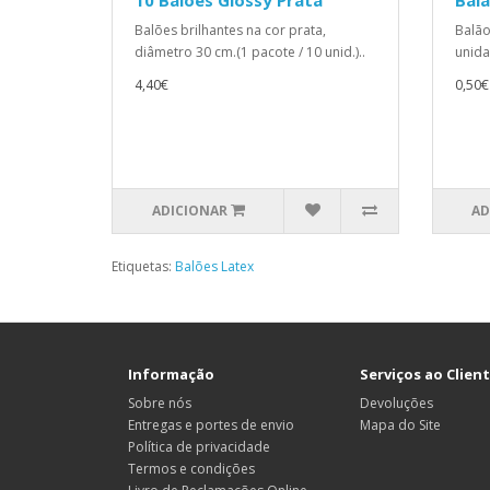
10 Balões Glossy Prata
Balã
Balões brilhantes na cor prata,
Balão
diâmetro 30 cm.(1 pacote / 10 unid.)..
unida
4,40€
0,50€
ADICIONAR
AD
Etiquetas:
Balões Latex
Informação
Serviços ao Clien
Sobre nós
Devoluções
Entregas e portes de envio
Mapa do Site
Política de privacidade
Termos e condições