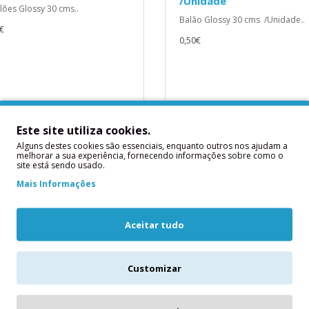
/Unidade
lões Glossy 30 cms..
Balão Glossy 30 cms /Unidade..
€
0,50€
ICIONAR
ADICIONAR
Este site utiliza cookies.
Alguns destes cookies são essenciais, enquanto outros nos ajudam a
melhorar a sua experiência, fornecendo informações sobre como o
site está sendo usado.
Mais Informações
Aceitar tudo
Customizar
alões Glossy Violeta 30
16 Guardanapos Azuis N