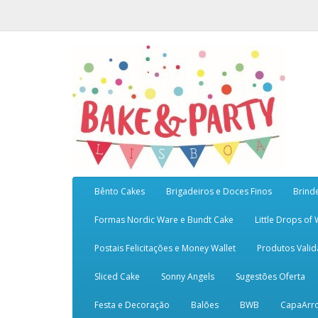
Bênto Cakes
Brigadeiros e Doces Finos
Brind
Formas Nordic Ware e Bundt Cake
Little Drops of
Postais Felicitações e Money Wallet
Produtos Vali
Sliced Cake
Sonny Angels
Sugestões Oferta
Festa e Decoração
Balões
BWB
CapaArr