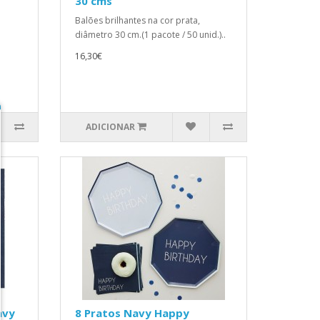
30 cms
Balões brilhantes na cor prata,
diâmetro 30 cm.(1 pacote / 50 unid.)..
16,30€
ADICIONAR
avy
8 Pratos Navy Happy