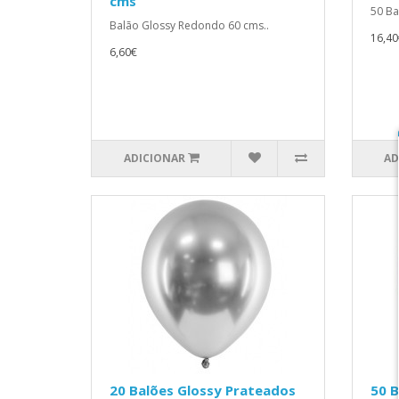
cms
50 Ba
Balão Glossy Redondo 60 cms..
16,40
6,60€
ADICIONAR
AD
20 Balões Glossy Prateados
50 B