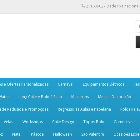
211609027 (rede fixa nacional
es e Ofertas Personalizadas
Carnaval
Equipamentos Elétricos
Fes
 Water
Long Cake e Bolo à Fatia
Macarons
Mesa e Decoração
dade Reduzida e Promoções
Regresso às Aulas e Papelaria
Rolos Rele
Velas
Workshops
Cake Design
Topos Bolo
Comestíveis
oz
Natal
Páscoa
Halloween
São Valentim
Ocasiões Espec