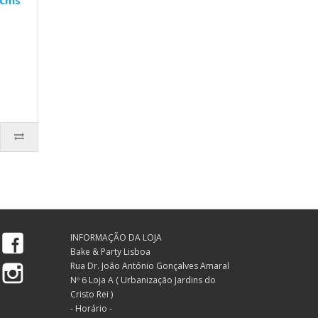
 cms
Facebook
INFORMAÇÃO DA LOJA
Bake & Party Lisboa
Instagram
Rua Dr. João António Gonçalves Amaral
Nº 6 Loja A ( Urbanização Jardins do
Cristo Rei )
- Horário -