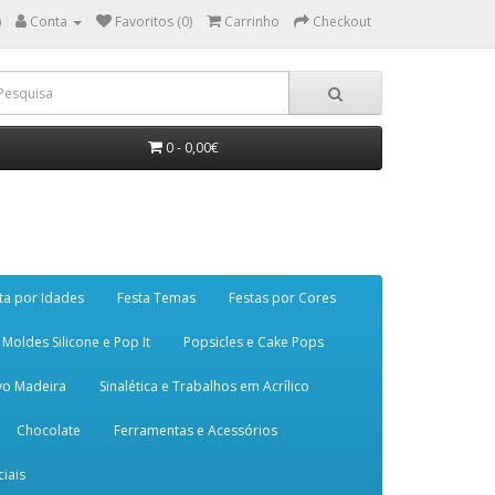
)
Conta
Favoritos (0)
Carrinho
Checkout
0 - 0,00€
ta por Idades
Festa Temas
Festas por Cores
Moldes Silicone e Pop It
Popsicles e Cake Pops
vo Madeira
Sinalética e Trabalhos em Acrílico
Chocolate
Ferramentas e Acessórios
iais