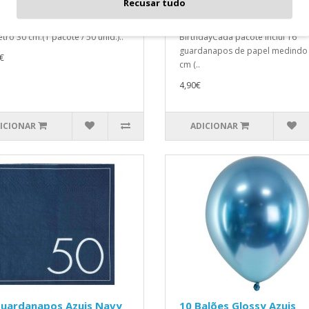
Recusar tudo
Happy Birthday
s brilhantes na cor violeta,
16 Guardanapos Azuis Navy Ha
tro 30 cm.(1 pacote / 50 unid.)..
BirthdayCada pacote inclui 16
guardanapos de papel medindo 
€
cm (..
4,90€
ICIONAR
ADICIONAR
Guardanapos Azuis Navy
10 Balões Glossy Azuis