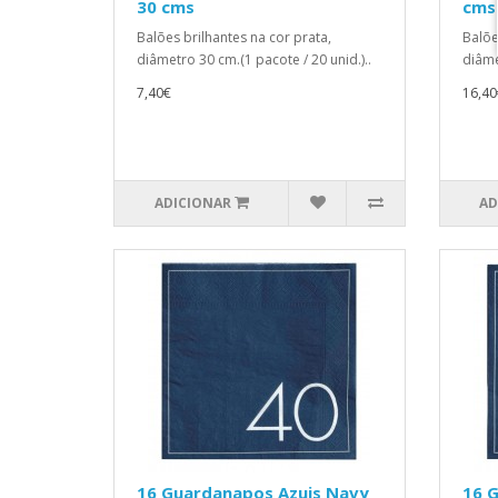
30 cms
cms
Balões brilhantes na cor prata,
Balõe
diâmetro 30 cm.(1 pacote / 20 unid.)..
diâme
7,40€
16,40
ADICIONAR
AD
16 Guardanapos Azuis Navy
16 