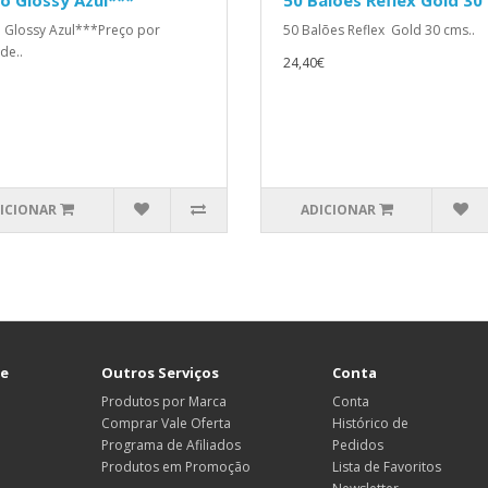
o Glossy Azul***
50 Balões Reflex Gold 30
 Glossy Azul***Preço por
50 Balões Reflex Gold 30 cms..
de..
24,40€
ICIONAR
ADICIONAR
te
Outros Serviços
Conta
Produtos por Marca
Conta
Comprar Vale Oferta
Histórico de
Programa de Afiliados
Pedidos
Produtos em Promoção
Lista de Favoritos