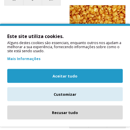
Este site utiliza cookies.
Alguns destes cookies são essenciais, enquanto outros nos ajudam a
melhorar a sua experiência, fornecendo informações sobre como o
site está sendo usado.
Mais Informações
Açúcar Cristal Ouro
Brilhante
Aceitar tudo
Açúcar Cristal Ouro
Brilhante 80 GrsCristais de
açúcar para decoração de
Customizar
bolos, bolachas,
cupcakes,..
3,10€
Recusar tudo