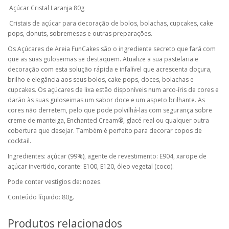
Açúcar Cristal Laranja 80g
Cristais de açúcar para decoração de bolos, bolachas, cupcakes, cake
pops, donuts, sobremesas e outras preparações.
Os Açúcares de Areia FunCakes são o ingrediente secreto que fará com
que as suas guloseimas se destaquem. Atualize a sua pastelaria e
decoração com esta solução rápida e infalível que acrescenta doçura,
brilho e elegância aos seus bolos, cake pops, doces, bolachas e
cupcakes. Os açúcares de lixa estão disponíveis num arco-íris de cores e
darão às suas guloseimas um sabor doce e um aspeto brilhante. As
cores não derretem, pelo que pode polvilhá-las com segurança sobre
creme de manteiga, Enchanted Cream®, glacé real ou qualquer outra
cobertura que desejar. Também é perfeito para decorar copos de
cocktail.
Ingredientes: açúcar (99%), agente de revestimento: E904, xarope de
açúcar invertido, corante: E100, E120, óleo vegetal (coco).
Pode conter vestígios de: nozes.
Conteúdo líquido: 80g.
Produtos relacionados