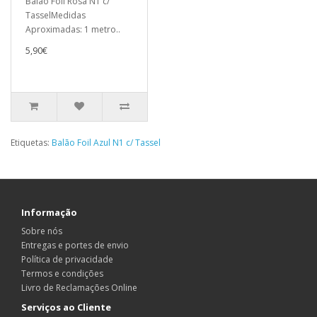
Balão Foil Rosa N1 c/
TasselMedidas
Aproximadas: 1 metro..
5,90€
Etiquetas:
Balão Foil Azul N1 c/ Tassel
Informação
Sobre nós
Entregas e portes de envio
Política de privacidade
Termos e condições
Livro de Reclamações Online
Serviços ao Cliente