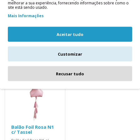
melhorar a sua experiência, fornecendo informações sobre como o
site está sendo usado.
Descrição
Mais Informações
Balão Foil Rosa N1 c/ Tassel
Aceitar tudo
Medidas Aproximadas: 1 metro
Produtos relacionados
Customizar
Recusar tudo
Balão Foil Rosa N1
c/ Tassel