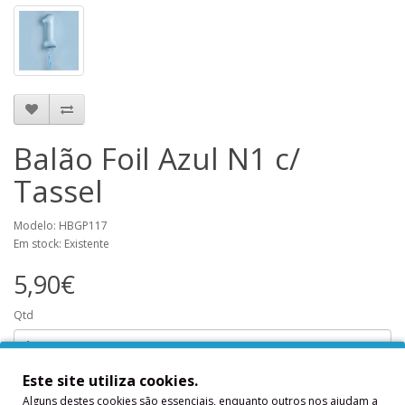
Balão Foil Azul N1 c/
Tassel
Modelo: HBGP117
Em stock: Existente
5,90€
Qtd
Este site utiliza cookies.
Adicionar
Alguns destes cookies são essenciais, enquanto outros nos ajudam a