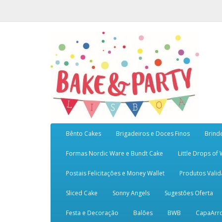
Bênto Cakes
Brigadeiros e Doces Finos
Brind
Formas Nordic Ware e Bundt Cake
Little Drops of
Postais Felicitações e Money Wallet
Produtos Vali
Sliced Cake
Sonny Angels
Sugestões Oferta
Festa e Decoração
Balões
BWB
CapaArr