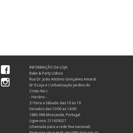
Facebook
INFORMAÇÃO DA LOJA
Bake & Party Lisboa
Instagram
Rua Dr. João António Gonçalves Amaral
Nº 6 Loja A ( Urbanização Jardins do
Cristo Rei )
- Horário -
2ª Feira a Sábado das 10 às 19
Feriados das 10:00 as 14:00
1885-096 Moscavide, Portugal
Ligue-nos:
211609027
(chamada para a rede fixa nacional)
Envie-nos um e-mail:
geral@bakeparty.pt