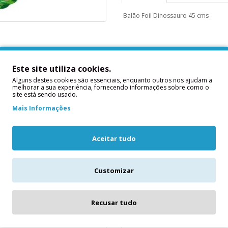
Balão Foil Dinossauro 45 cms
Este site utiliza cookies.
Alguns destes cookies são essenciais, enquanto outros nos ajudam a
melhorar a sua experiência, fornecendo informações sobre como o
site está sendo usado.
Mais Informações
Aceitar tudo
o Jurassic World
Balão Jurassic World
Customizar
Dinosauro
as Aproximadas: Apto para
Balão Jurassic World Dinosaur 1.
r a hélio não incluído..
Recusar tudo
10,40€