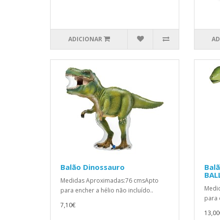
ADICIONAR
AD
Balão Dinossauro
Bal
BAL
Medidas Aproximadas:76 cmsApto
Medi
para encher a hélio não incluído..
para 
7,10€
13,00