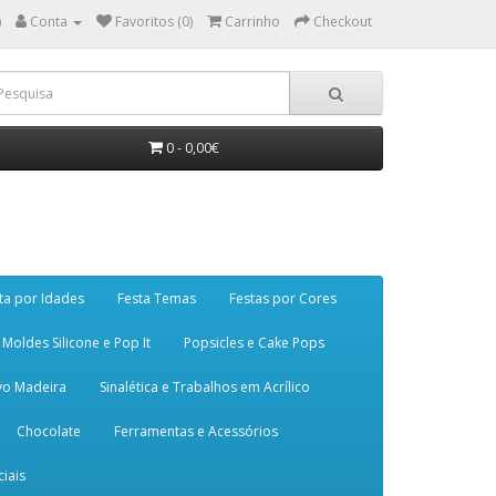
)
Conta
Favoritos (0)
Carrinho
Checkout
0 - 0,00€
ta por Idades
Festa Temas
Festas por Cores
Moldes Silicone e Pop It
Popsicles e Cake Pops
vo Madeira
Sinalética e Trabalhos em Acrílico
Chocolate
Ferramentas e Acessórios
iais