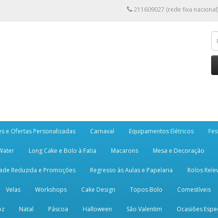
211609027 (rede fixa nacional
es e Ofertas Personalizadas
Carnaval
Equipamentos Elétricos
Fes
 Water
Long Cake e Bolo à Fatia
Macarons
Mesa e Decoração
dade Reduzida e Promoções
Regresso às Aulas e Papelaria
Rolos Rele
Velas
Workshops
Cake Design
Topos Bolo
Comestíveis
oz
Natal
Páscoa
Halloween
São Valentim
Ocasiões Espec