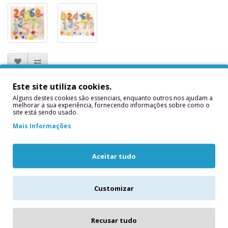
Balão Foil Nº 0 Amarelo
Este site utiliza cookies.
Alguns destes cookies são essenciais, enquanto outros nos ajudam a
melhorar a sua experiência, fornecendo informações sobre como o
Modelo: FB411T-0
site está sendo usado.
Em stock: Existente
Mais Informações
4,50€
Aceitar tudo
Qtd
Customizar
Adicionar
Recusar tudo