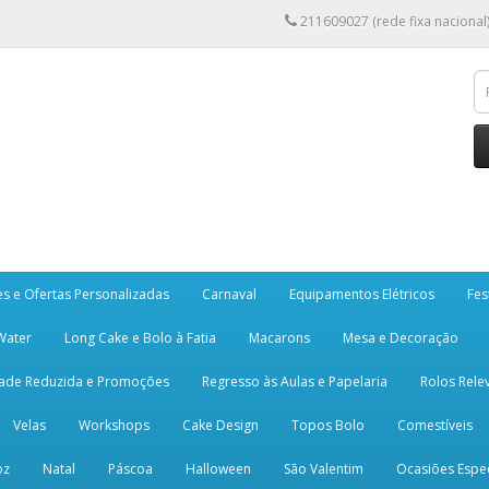
211609027 (rede fixa nacional
es e Ofertas Personalizadas
Carnaval
Equipamentos Elétricos
Fes
 Water
Long Cake e Bolo à Fatia
Macarons
Mesa e Decoração
dade Reduzida e Promoções
Regresso às Aulas e Papelaria
Rolos Rele
Velas
Workshops
Cake Design
Topos Bolo
Comestíveis
oz
Natal
Páscoa
Halloween
São Valentim
Ocasiões Espec