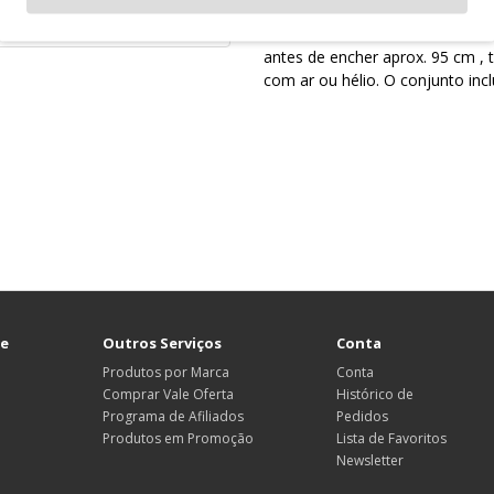
Balão metalizado mate número
antes de encher aprox. 95 cm , 
com ar ou hélio. O conjunto incl
te
Outros Serviços
Conta
Produtos por Marca
Conta
Comprar Vale Oferta
Histórico de
Programa de Afiliados
Pedidos
Produtos em Promoção
Lista de Favoritos
Newsletter