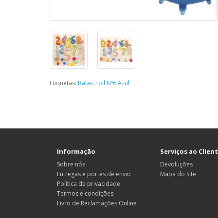
Etiquetas:
Balão Foil Nº6 Azul
Informação
Serviços ao Clien
Sobre nós
Devoluções
Entregas e portes de envio
Mapa do Site
Política de privacidade
Termos e condições
Livro de Reclamações Online