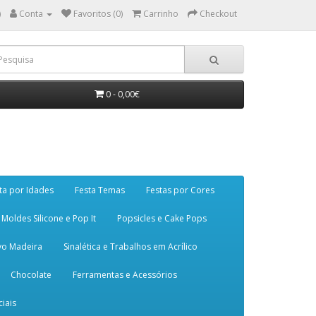
)
Conta
Favoritos (0)
Carrinho
Checkout
0 - 0,00€
ta por Idades
Festa Temas
Festas por Cores
Moldes Silicone e Pop It
Popsicles e Cake Pops
vo Madeira
Sinalética e Trabalhos em Acrílico
Chocolate
Ferramentas e Acessórios
iais