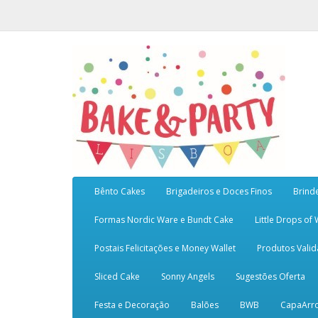
Bênto Cakes
Brigadeiros e Doces Finos
Brind
Formas Nordic Ware e Bundt Cake
Little Drops of
Postais Felicitações e Money Wallet
Produtos Vali
Sliced Cake
Sonny Angels
Sugestões Oferta
Festa e Decoração
Balões
BWB
CapaArr