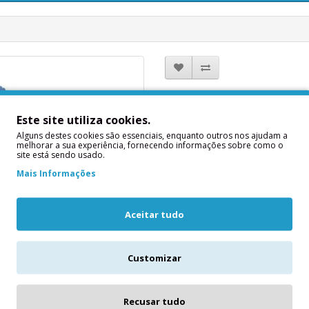
Balão Foil Nº
Este site utiliza cookies.
Modelo: FB411T-6
Alguns destes cookies são essenciais, enquanto outros nos ajudam a
melhorar a sua experiência, fornecendo informações sobre como o
Em stock: Existente
site está sendo usado.
4,50€
Mais Informações
Qtd
Aceitar tudo
Customizar
Descrição
Recusar tudo