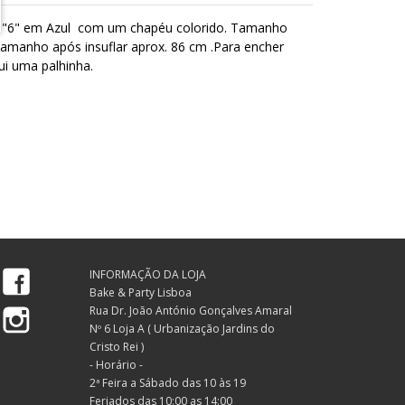
 "6" em Azul com um chapéu colorido. Tamanho
tamanho após insuflar aprox. 86 cm .Para encher
ui uma palhinha.
Facebook
INFORMAÇÃO DA LOJA
Bake & Party Lisboa
Instagram
Rua Dr. João António Gonçalves Amaral
Nº 6 Loja A ( Urbanização Jardins do
Cristo Rei )
- Horário -
2ª Feira a Sábado das 10 às 19
Feriados das 10:00 as 14:00