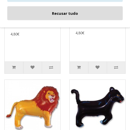
Balão Tigre
Balão Pantera
Recusar tudo
Negra
Em foilBalão Tigre :76,2
Em foilBalão Tigre :..
x 106,68..
4,80€
4,80€