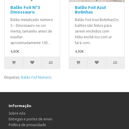
Balão Foil Nº3
Balão Foil Azul
Dinossauro
Bolinhas
Balão metalizado número
Balão Foil Azul BolinhasOs
3 – Dinossauro na cor
balões são feitos para
menta, tamanho antes de
serem enchidos com
insuflar:
hélio.enchê-los com ar
aproximadamente 105 ..
fará com..
4,80€
4,90€
Etiquetas:
Balão Foil Numero
Informação
Sobre nós
Entregas e portes de envio
Política de privacidade