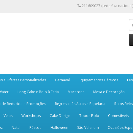
211609027 (rede fixa nacional
es e Ofertas Personalizadas
Carnaval
Equipamentos Elétricos
Fes
 Water
Long Cake e Bolo à Fatia
Macarons
Mesa e Decoração
dade Reduzida e Promoções
Regresso às Aulas e Papelaria
Rolos Rele
Velas
Workshops
Cake Design
Topos Bolo
Comestíveis
oz
Natal
Páscoa
Halloween
São Valentim
Ocasiões Espec