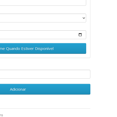
.
-me Quando Estiver Disponível
Adicionar
ms