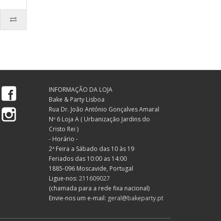
Facebook
INFORMAÇÃO DA LOJA
Bake & Party Lisboa
Instagram
Rua Dr. João António Gonçalves Amaral
Nº 6 Loja A ( Urbanização Jardins do
Cristo Rei )
- Horário -
2ª Feira a Sábado das 10 às 19
Feriados das 10:00 as 14:00
1885-096 Moscavide, Portugal
Ligue-nos:
211609027
(chamada para a rede fixa nacional)
Envie-nos um e-mail:
geral@bakeparty.pt