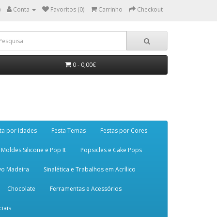
)
Conta
Favoritos (0)
Carrinho
Checkout
0 - 0,00€
ta por Idades
Festa Temas
Festas por Cores
Moldes Silicone e Pop It
Popsicles e Cake Pops
vo Madeira
Sinalética e Trabalhos em Acrílico
Chocolate
Ferramentas e Acessórios
iais