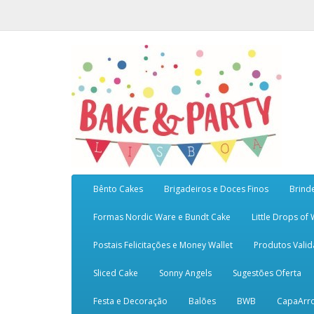
Bênto Cakes
Brigadeiros e Doces Finos
Brind
Formas Nordic Ware e Bundt Cake
Little Drops of
Postais Felicitações e Money Wallet
Produtos Vali
Sliced Cake
Sonny Angels
Sugestões Oferta
Festa e Decoração
Balões
BWB
CapaArr