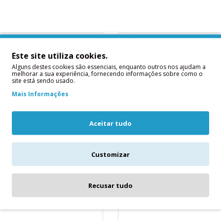
Este site utiliza cookies.
Alguns destes cookies são essenciais, enquanto outros nos ajudam a
melhorar a sua experiência, fornecendo informações sobre como o
site está sendo usado.
Mais Informações
Aceitar tudo
e Retangular Dourada
Base Retangular Alta 30 
a 60x40 cms
Customizar
Base Retangular Alta 30 x 40 x 1.
sura: 1,2 cm Cor: dourado
Cms..
s retangulares rígidas, feitas de
4,60€
 de celulose revestidas c..
Recusar tudo