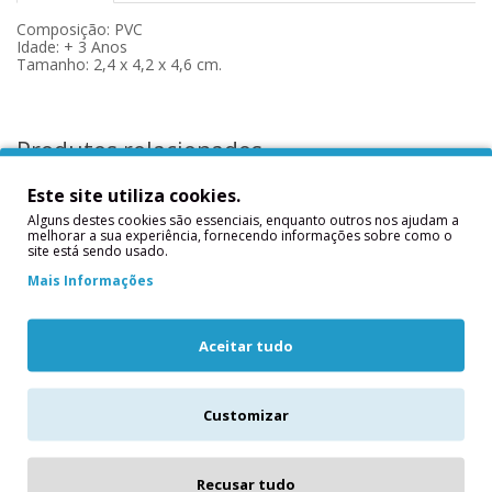
Composição:
PVC
Idade:
+ 3 Anos
Tamanho: 2,4 x 4,2 x 4,6 cm.
Produtos relacionados
Este site utiliza cookies.
Alguns destes cookies são essenciais, enquanto outros nos ajudam a
melhorar a sua experiência, fornecendo informações sobre como o
site está sendo usado.
Mais Informações
Aceitar tudo
Boneco Decorativo
Boneco Topo Bolo
Customizar
/Topo Bolo Cão
/Decorativo vaca
Beagle Henry
Montbéliarde
..
Composição: PVCIdade: +
Recusar tudo