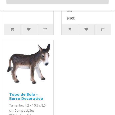
3 AnosDesc.
6,40€
Técnica: 13,70 x 3,50 x 8,60
cm...
9,90€
Topo de Bolo -
Burro Decorativo
Tamanho: 4,2 x 10,5 x 8,5
cm.Composição: