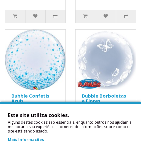
Bubble Confetis
Bubble Borboletas
Azuis
e Flores
Bubble Confetis
Bubble Happy Birthday
Este site utiliza cookies.
AzuisMedidas
Rosa e Dourado 61cms ..
Alguns destes cookies são essenciais, enquanto outros nos ajudam a
Aproximadas: 60.96
7,40€
melhorar a sua experiência, fornecendo informações sobre como o
cmsApto para encher a
site está sendo usado.
hélio, não incluído ..
Mais Informações