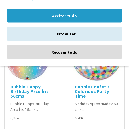
6,90€
Aceitar tudo
Customizar
Recusar tudo
Bubble Happy
Bubble Confetis
Birthday Arco Íris
Coloridos Party
56cms
Time
Bubble Happy Birthday
Medidas Aproximadas: 60
Arco Íris 56cms ..
cms ..
6,80€
6,90€