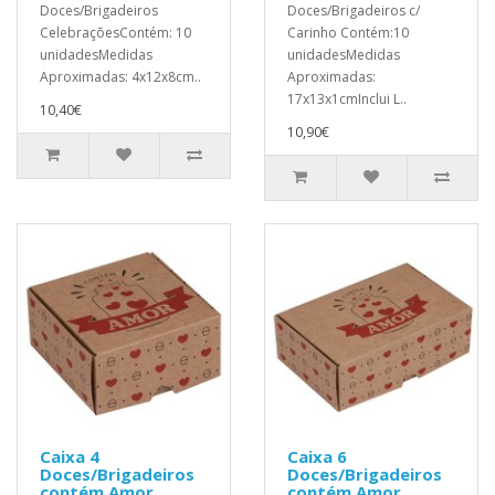
Doces/Brigadeiros
Doces/Brigadeiros c/
CelebraçõesContém: 10
Carinho Contém:10
unidadesMedidas
unidadesMedidas
Aproximadas: 4x12x8cm..
Aproximadas:
17x13x1cmInclui L..
10,40€
10,90€
Caixa 4
Caixa 6
Doces/Brigadeiros
Doces/Brigadeiros
contém Amor
contém Amor