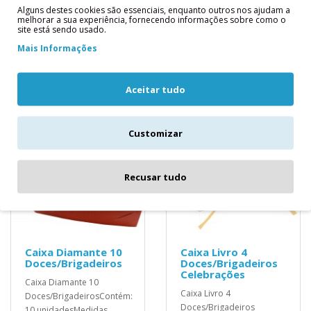
Alguns destes cookies são essenciais, enquanto outros nos ajudam a
Aproximadas:
melhorar a sua experiência, fornecendo informações sobre como o
4x17x17cm..
site está sendo usado.
Mais Informações
12,90€
Aceitar tudo
Customizar
Recusar tudo
Caixa Diamante 10
Caixa Livro 4
Doces/Brigadeiros
Doces/Brigadeiros
Celebrações
Caixa Diamante 10
Caixa Livro 4
Doces/BrigadeirosContém:
Doces/Brigadeiros
10 unidadesMedidas