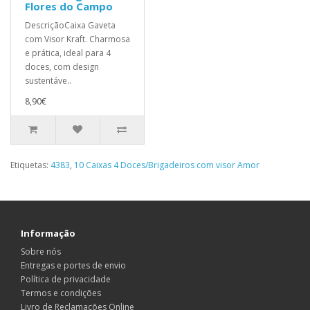
Flores do Campo
DescriçãoCaixa Gaveta
com Visor Kraft. Charmosa
e prática, ideal para 4
doces, com design
sustentáve..
8,90€
Etiquetas:
4383
,
10 Caixas 4 Doces/Brigadeiros com visor Amor
Informação
Sobre nós
Entregas e portes de envio
Política de privacidade
Termos e condições
Livro de Reclamações Online