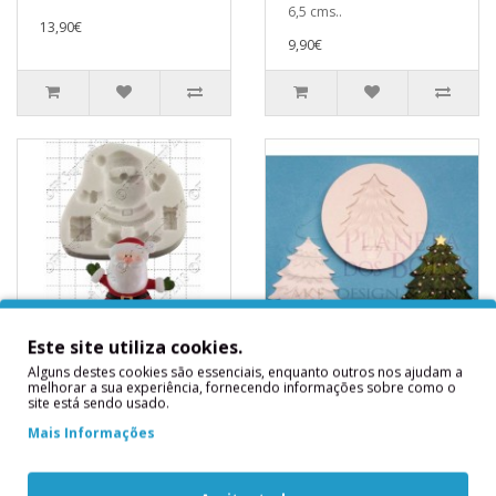
6,5 cms..
13,90€
9,90€
Este site utiliza cookies.
Molde Silicone Pai
Molde Silicone
Alguns destes cookies são essenciais, enquanto outros nos ajudam a
melhorar a sua experiência, fornecendo informações sobre como o
Natal e Prendas
Árvore Natal
site está sendo usado.
Molde Silicone Pai Natal e
Molde Silicone Árvore
Mais Informações
PrendasMedidas
NatalMedidas
Aproximadas:7 x 7.5 cms..
Aproximadas Molde : 6,2
cms Diâmetro..