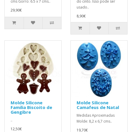
cms Gorro: 6.5 x 7 cms..
do cinto. Isso pode ser
usado..
29,90€
8,90€
Molde Silicone
Molde Silicone
Familia Biscoito de
Camafeus de Natal
Gengibre
Medidas Aproximadas
..
Molde: 8,2 x 6,7 cms..
12,50€
19,70€