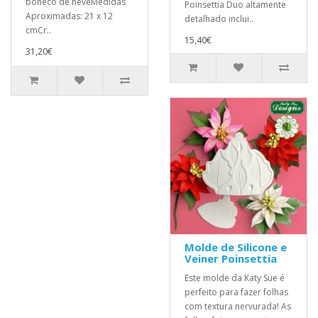
boneco de neveMedidas
Poinsettia Duo altamente
Aproximadas: 21 x 12
detalhado inclui..
cmCr..
15,40€
31,20€
Molde de Silicone e
Veiner Poinsettia
Este molde da Katy Sue é
perfeito para fazer folhas
com textura nervurada! As