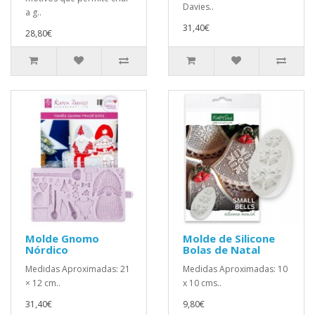
Davies..
a g..
31,40€
28,80€
Molde Gnomo
Molde de Silicone
Nórdico
Bolas de Natal
Medidas Aproximadas: 21
Medidas Aproximadas: 10
× 12 cm..
x 10 cms..
31,40€
9,80€