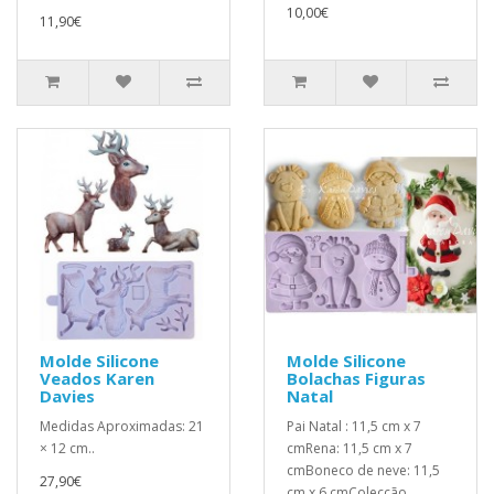
10,00€
11,90€
Molde Silicone
Molde Silicone
Veados Karen
Bolachas Figuras
Davies
Natal
Medidas Aproximadas: 21
Pai Natal : 11,5 cm x 7
× 12 cm..
cmRena: 11,5 cm x 7
cmBoneco de neve: 11,5
27,90€
cm x 6 cmColecção