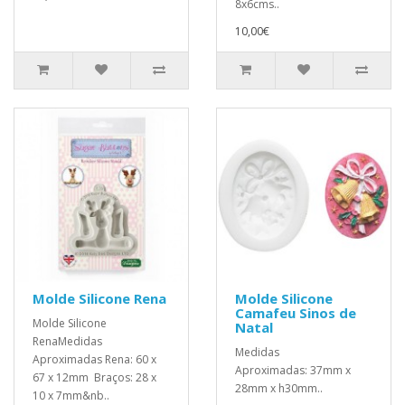
8x6cms..
10,00€
Molde Silicone Rena
Molde Silicone
Camafeu Sinos de
Molde Silicone
Natal
RenaMedidas
Medidas
Aproximadas Rena: 60 x
Aproximadas: 37mm x
67 x 12mm Braços: 28 x
28mm x h30mm..
10 x 7mm&nb..