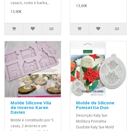
casaco, rosto e barba,..
13,60€
13,90€
Molde Silicone Vila
Molde de Silicone
de Inverno Karen
Poinsettia Duo
Davies
Descrição Katy Sue
Molde é constituído por 5
Moldura Poinsétia
casas, 2 árvores e um
DuoEste Katy Sue Mold