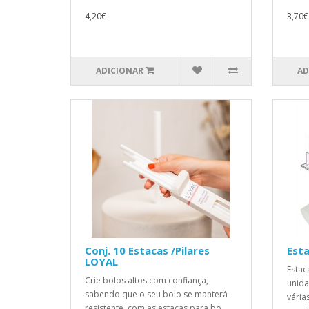
4,20€
3,70€
ADICIONAR
AD
Conj. 10 Estacas /Pilares
Esta
LOYAL
Estac
Crie bolos altos com confiança,
unida
sabendo que o seu bolo se manterá
vária
resistente, com as estacas para bo..