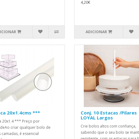
4,20€
ICIONAR
ADICIONAR
ca 20x1.4cms ***
Conj. 10 Estacas /Pilares
LOYAL Largos
a 20x1.4 *** Preço por
Crie bolos altos com confiança,
deAo criar qualquer bolo de
sabendo que o seu bolo se man
s camadas, é essencial
resistente, com as estacas para b