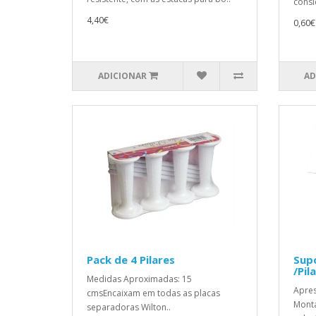
consi
4,40€
0,60€
ADICIONAR
AD
Pack de 4 Pilares
Sup
/Pil
Medidas Aproximadas: 15
Apres
cmsEncaixam em todas as placas
Monta
separadoras Wilton..