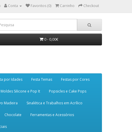
)
Conta
Favoritos (0)
Carrinho
Checkout
0 - 0,00€
ta por Idades
Festa Temas
Festas por Cores
Moldes Silicone e Pop It
Popsicles e Cake Pops
vo Madeira
Sinalética e Trabalhos em Acrílico
Chocolate
Ferramentas e Acessórios
iais