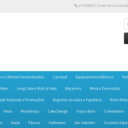
211609027 (rede fixa nacional
es e Ofertas Personalizadas
Carnaval
Equipamentos Elétricos
Fes
 Water
Long Cake e Bolo à Fatia
Macarons
Mesa e Decoração
dade Reduzida e Promoções
Regresso às Aulas e Papelaria
Rolos Rele
Velas
Workshops
Cake Design
Topos Bolo
Comestíveis
oz
Natal
Páscoa
Halloween
São Valentim
Ocasiões Espec