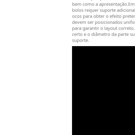
bem como a apresentação.Embo
bolos requer suporte adicional,
ocos para obter o efeito prete
devem ser posicionados unif
para garantir o layout corret
certo e o diâmetro da parte su
suporte.