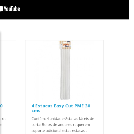
40
4 Estacas Easy Cut PME 30
cms
s de
Contém: 4 unidadesEstacas fáceis de
em
cortarBolos de andares requerem
suporte adicional estas estacas ..