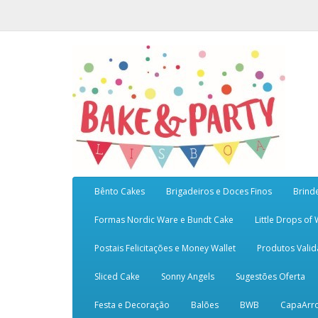
Bênto Cakes
Brigadeiros e Doces Finos
Brind
Formas Nordic Ware e Bundt Cake
Little Drops of
Postais Felicitações e Money Wallet
Produtos Vali
Sliced Cake
Sonny Angels
Sugestões Oferta
Festa e Decoração
Balões
BWB
CapaArr