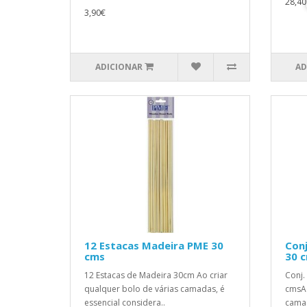
28,40
3,90€
ADICIONAR
AD
12 Estacas Madeira PME 30
Conj
cms
30 
12 Estacas de Madeira 30cm Ao criar
Conj.
qualquer bolo de várias camadas, é
cmsAo
essencial considera..
camad