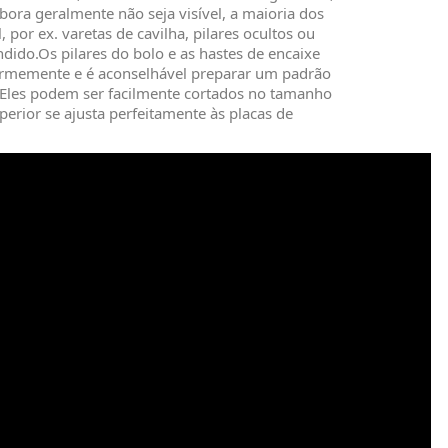
ra geralmente não seja visível, a maioria dos
 por ex. varetas de cavilha, pilares ocultos ou
ndido.Os pilares do bolo e as hastes de encaixe
ormemente e é aconselhável preparar um padrão
o.Eles podem ser facilmente cortados no tamanho
perior se ajusta perfeitamente às placas de