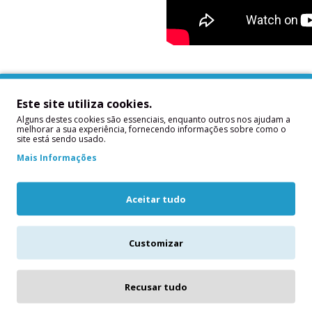
Este site utiliza cookies.
Alguns destes cookies são essenciais, enquanto outros nos ajudam a
melhorar a sua experiência, fornecendo informações sobre como o
site está sendo usado.
Mais Informações
Aceitar tudo
Customizar
 100 Estacas 40 PME cms
8 Estacas Easy Cut PME 
cms
iar qualquer bolo de várias
Contém: 8 unidadesEstacas fácei
as, é essencial considerar a
Recusar tudo
cortarBolos de andares requer
haria, bem como a apresenta..
suporte adicional estas estacas ..