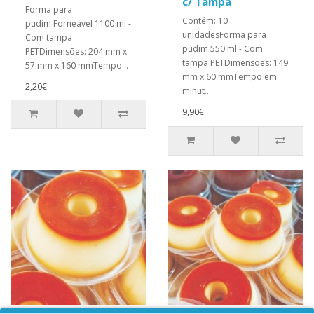
c/ Tampa
Forma para
Contém: 10
pudim Forneável 1100 ml -
unidadesForma para
Com tampa
pudim 550 ml - Com
PETDimensões: 204 mm x
tampa PETDimensões: 149
57 mm x 160 mmTempo ..
mm x 60 mmTempo em
2,20€
minut..
9,90€