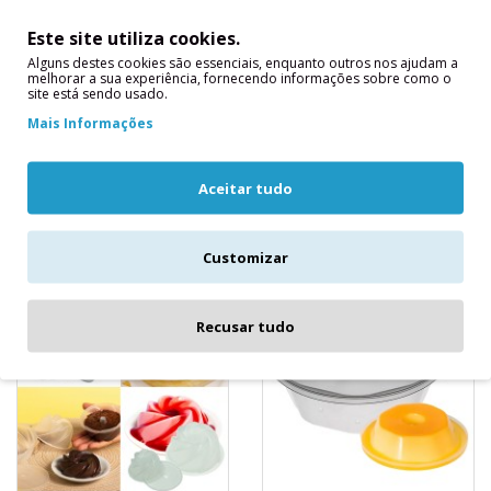
10 Formas Pudim
10 Formas Pudim
Forneáveis 300ml c/
Forneável 90 ml*
Este site utiliza cookies.
tampa
sem tampa*
Alguns destes cookies são essenciais, enquanto outros nos ajudam a
Forma para pudim 300
Forma para pudim 90 ml
melhorar a sua experiência, fornecendo informações sobre como o
ml Dimensões: 116 mm x
sem tampaDimensões: 88
site está sendo usado.
49 mm x 75 mmTempo em
mm x 33 mm x 77
Mais Informações
minutos: 30° a
mmTempo em minutos:
35°Temperat..
25° a 30°Temperatu..
Aceitar tudo
7,90€
4,00€
Customizar
Recusar tudo