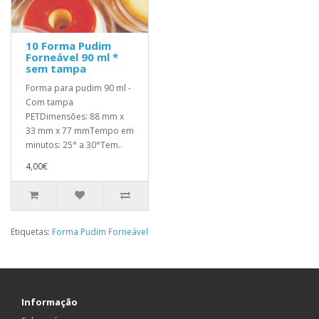
10 Forma Pudim
Forneável 90 ml *
sem tampa
Forma para pudim 90 ml -
Com tampa
PETDimensões: 88 mm x
33 mm x 77 mmTempo em
minutos: 25° a 30°Tem..
4,00€
Etiquetas:
Forma Pudim Forneável
Informação