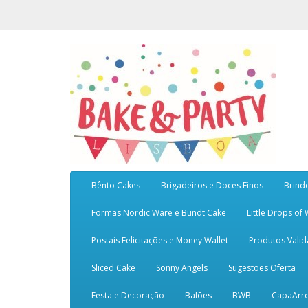
Bênto Cakes
Brigadeiros e Doces Finos
Brind
Formas Nordic Ware e Bundt Cake
Little Drops of
Postais Felicitações e Money Wallet
Produtos Vali
Sliced Cake
Sonny Angels
Sugestões Oferta
Festa e Decoração
Balões
BWB
CapaArr