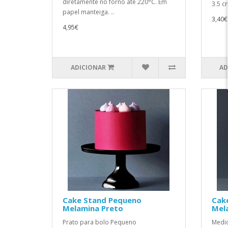
diretamente no forno até 220°C. Em
3.5 c
papel manteiga. ..
3,40€
4,95€
ADICIONAR
AD
Cake Stand Pequeno
Cak
Melamina Preto
Mel
Prato para bolo Pequeno
Medid