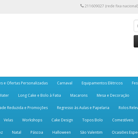
211609027 (rede fixa nacional
es e Ofertas Personalizadas
Carnaval
Equipamentos Elétricos
Fes
 Water
Long Cake e Bolo à Fatia
Macarons
Mesa e Decoração
dade Reduzida e Promoções
Regresso às Aulas e Papelaria
Rolos Rele
Velas
Workshops
Cake Design
Topos Bolo
Comestíveis
oz
Natal
Páscoa
Halloween
São Valentim
Ocasiões Espec