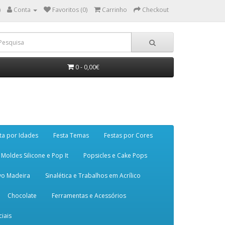
)
Conta
Favoritos (0)
Carrinho
Checkout
0 - 0,00€
ta por Idades
Festa Temas
Festas por Cores
Moldes Silicone e Pop It
Popsicles e Cake Pops
vo Madeira
Sinalética e Trabalhos em Acrílico
Chocolate
Ferramentas e Acessórios
iais