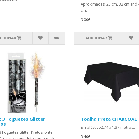
Aproximadas: 23 cm, 32 cm and 
cm..
9,00€
ICIONAR
ADICIONAR
 3 Foguetes Glitter
Toalha Preta CHARCOAL
tos
Em plástico2.74 x 1.37 metros..
3 Foguetes Glitter PretosFonte
3,40€
1 deve ser vendido como pack.