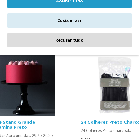
Aceitar tudo
Aproximadas: 22.5 cms..
ms..
3,90€
Customizar
Recusar tudo
ICIONAR
ADICIONAR
e Stand Grande
24 Colheres Preto Charc
amina Preto
24 Colheres Preto Charcoal..
as Aproximadas: 29.7 x 20.2 x