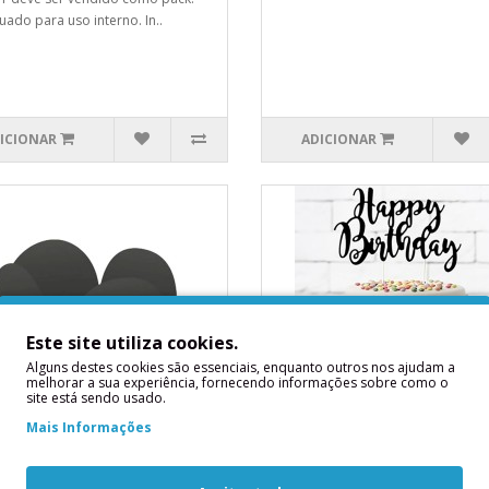
ado para uso interno. In..
ICIONAR
ADICIONAR
Este site utiliza cookies.
Alguns destes cookies são essenciais, enquanto outros nos ajudam a
melhorar a sua experiência, fornecendo informações sobre como o
site está sendo usado.
eta Preta
Topper Happy Birthday
Mais Informações
Preto
ta PretaContém:50
Contém: 1 topo de boloMedidas
desMedidas Aproximadas: 3.5 x