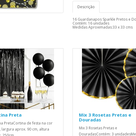
Descrição
16 Guardanapos Sparkle Pretos e D
Contém: 16 unidades
Medidas Aproximadas:33 x 33 cms
ina Preta
Mix 3 Rosetas Pretas e
Douradas
na PretaCortina de festa na cor
Mix 3 Rosetas Pretas e
, largura aprox. 90 cm, altura
DouradasContém: 3 unidadesMe
. 250cm...