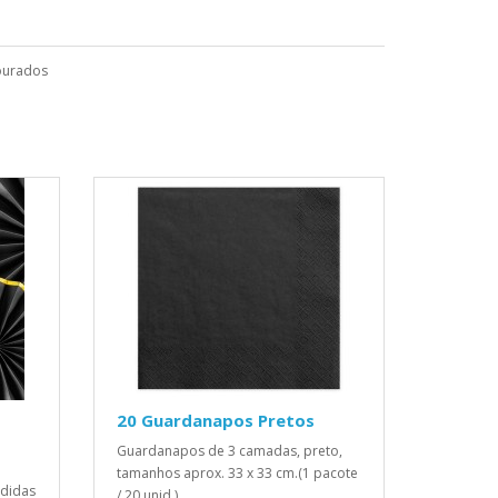
ourados
20 Guardanapos Pretos
Guardanapos de 3 camadas, preto,
tamanhos aprox. 33 x 33 cm.(1 pacote
didas
/ 20 unid.)..