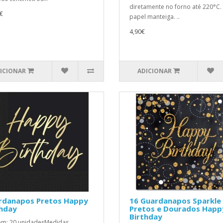
diretamente no forno até 220°C.
€
papel manteiga. ..
4,90€
ICIONAR
ADICIONAR
rdanapos Pretos Happy
16 Guardanapos Sparkle
thday
Pretos e Dourados Happ
Birthday
ém: 20 unidadesMedidas