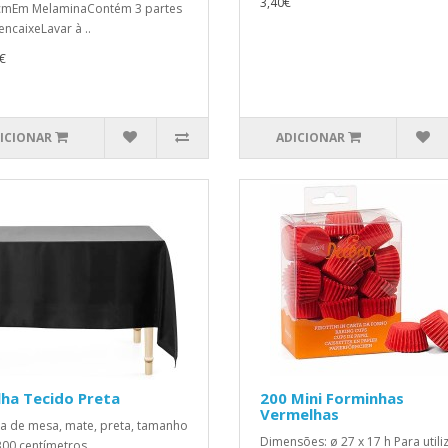
3,40€
cmEm MelaminaContém 3 partes
encaixeLavar à ..
€
ICIONAR
ADICIONAR
ha Tecido Preta
200 Mini Forminhas
Vermelhas
a de mesa, mate, preta, tamanho
Dimensões: ø 27 x 17 h Para utili
00 centímetros...