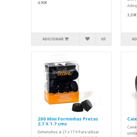
4,90€
Adequ
3,20€
ADICIONAR
AD
200 Mini Forminhas Pretas
Caix
2.7 X 1.7 cms
Caixe
Dimensões: ø 27 x 17 h Para utilizar
unida