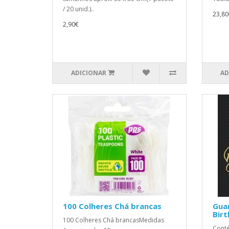
/ 20 unid.)..
23,80
2,90€
ADICIONAR
AD
100 Colheres Chá brancas
Gua
Bir
100 Colheres Chá brancasMedidas
Cont