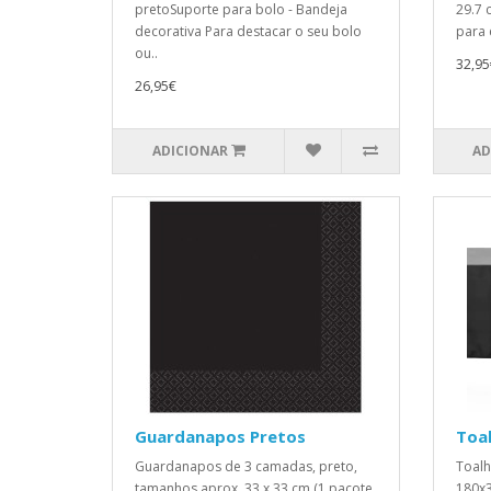
pretoSuporte para bolo - Bandeja
29.7 
decorativa Para destacar o seu bolo
para 
ou..
32,95
26,95€
ADICIONAR
AD
Guardanapos Pretos
Toal
Guardanapos de 3 camadas, preto,
Toalh
tamanhos aprox. 33 x 33 cm.(1 pacote
180x3