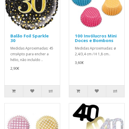
Balão Foil Sparkle
100 Invólucros Mini
30
Doces e Bombons
Medidas Aproximadas: 45
Medidas Aproximadas: ø
cmsApto para encher a
2,4/3,4 cm / H 1,8 cm..
hélio, não incluído ..
3,60€
2,90€