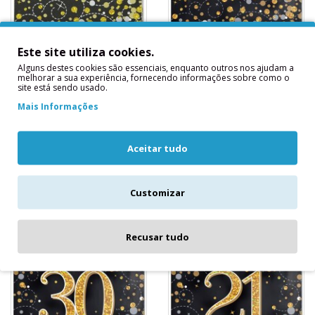
16 Guardanapos
16 Guardanapos
Este site utiliza cookies.
Sparkle Pretos e
Sparkle Pretos e
Alguns destes cookies são essenciais, enquanto outros nos ajudam a
Dourados
Dourados Happy
melhorar a sua experiência, fornecendo informações sobre como o
Birthday
site está sendo usado.
16 Guardanapos Sparkle
16 Guardanapos Sparkle
Pretos e
Mais Informações
Pretos e Dourados Happy
DouradosContém: 16
BirthdayContém: 16
unidadesMedidas
unidadesMedidas
Aproximadas:33 x 33 cms..
Aceitar tudo
Aproximadas:33 x 3..
4,40€
4,20€
Customizar
Recusar tudo