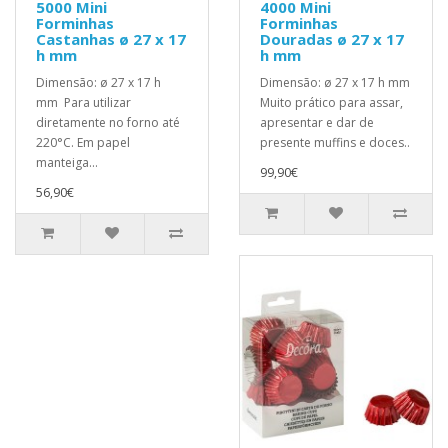
5000 Mini
4000 Mini
Forminhas
Forminhas
Castanhas ø 27 x 17
Douradas ø 27 x 17
h mm
h mm
Dimensão: ø 27 x 17 h
Dimensão: ø 27 x 17 h mm
mm Para utilizar
Muito prático para assar,
diretamente no forno até
apresentar e dar de
220°C. Em papel
presente muffins e doces..
manteiga...
99,90€
56,90€