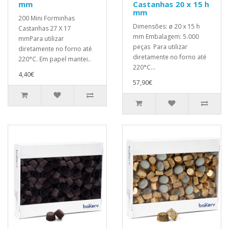
mm
Castanhas 20 x 15 h
mm
200 Mini Forminhas
Dimensões: ø 20 x 15 h
Castanhas 27 X 17
mm Embalagem: 5.000
mmPara utilizar
peças Para utilizar
diretamente no forno até
diretamente no forno até
220°C. Em papel mantei..
220°C...
4,40€
57,90€