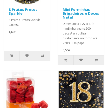
8 Pratos Pretos
Mini Forminhas
Sparkle
Brigadeiros e Doces
Natal
8 Pratos Pretos Sparkle
Dimensões: ø 27 x 17 h
23cms..
mmEmbalagem: 200
4,60€
peçasPara utilizar
diretamente no forno até
220°C. Em papel ..
5,50€