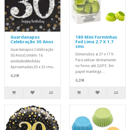
Guardanapos
180 Mini Forminhas
Celebração 30 Anos
Foil Lima 2.7 X 1.7
cms
Guardanapos Celebração
Dimensões: ø 27 x 17 h
30 AnosContém: 16
Para utilizar diretamente
unidadesMedidas
no forno até 220°C. Em
Aproximadas:33 x 33 cms..
papel manteiga. ..
4,20€
6,20€