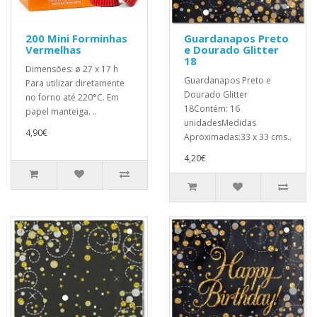
200 Mini Forminhas
Guardanapos Preto
Vermelhas
e Dourado Glitter
18
Dimensões: ø 27 x 17 h
Guardanapos Preto e
Para utilizar diretamente
Dourado Glitter
no forno até 220°C. Em
18Contém: 16
papel manteiga. ..
unidadesMedidas
4,90€
Aproximadas:33 x 33 cms..
4,20€