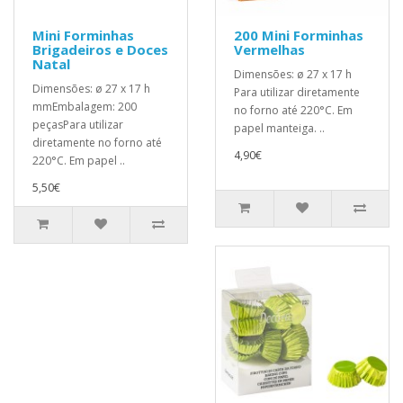
Mini Forminhas
200 Mini Forminhas
Brigadeiros e Doces
Vermelhas
Natal
Dimensões: ø 27 x 17 h
Dimensões: ø 27 x 17 h
Para utilizar diretamente
mmEmbalagem: 200
no forno até 220°C. Em
peçasPara utilizar
papel manteiga. ..
diretamente no forno até
4,90€
220°C. Em papel ..
5,50€