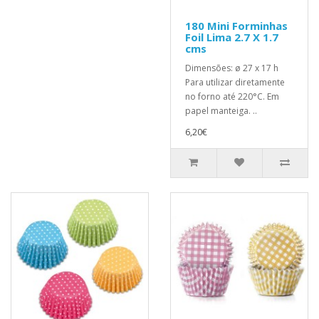
180 Mini Forminhas
Foil Lima 2.7 X 1.7
cms
Dimensões: ø 27 x 17 h
Para utilizar diretamente
no forno até 220°C. Em
papel manteiga. ..
6,20€