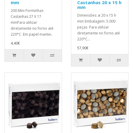
mm
Castanhas 20 x 15 h
mm
200 Mini Forminhas
Dimensões: ø 20 x 15 h
Castanhas 27 X 17
mm Embalagem: 5.000
mmPara utilizar
peças Para utilizar
diretamente no forno até
diretamente no forno até
220°C. Em papel mantei..
220°C...
4,40€
57,90€