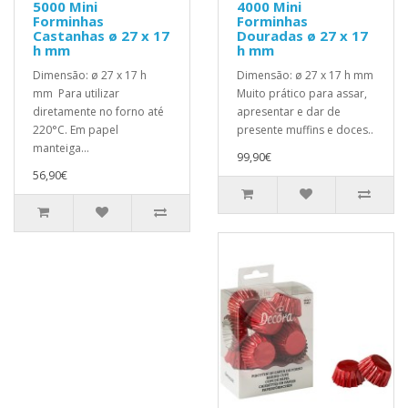
5000 Mini
4000 Mini
Forminhas
Forminhas
Castanhas ø 27 x 17
Douradas ø 27 x 17
h mm
h mm
Dimensão: ø 27 x 17 h
Dimensão: ø 27 x 17 h mm
mm Para utilizar
Muito prático para assar,
diretamente no forno até
apresentar e dar de
220°C. Em papel
presente muffins e doces..
manteiga...
99,90€
56,90€