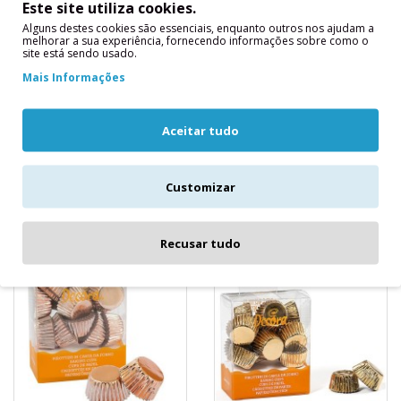
Este site utiliza cookies.
200 Mini Forminhas
180 Mini Forminhas
Alguns destes cookies são essenciais, enquanto outros nos ajudam a
Coloridas 2.7 X 1.7
Prata 2.7 X 1.7 cms
melhorar a sua experiência, fornecendo informações sobre como o
site está sendo usado.
cms
Dimensões: ø 27 x 17 h
Mais Informações
Dimensões: ø 27 x 17 h
Para utilizar diretamente
Para utilizar diretamente
no forno até 220°C. Em
no forno até 220°C. Em
papel manteiga. ..
Aceitar tudo
papel manteiga. ..
5,80€
4,95€
Customizar
Recusar tudo