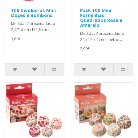
100 Invólucros Mini
Pack 100 Mini
Doces e Bombons
Forminhas
Quadrados Rosa e
Medidas Aproximadas: ø
Amarelo
2,4/3,4 cm / H 1,8 cm..
Medidas Aproximadas: ø
3,60€
24 x 16 x 4 centímetros..
2,90€