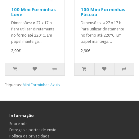
100 Mini Forminhas
100 Mini Forminhas
Love
Páscoa
Dimensões: ø 27 x 17 h
Dimensões: ø 27 x 17 h
Para utilizar diretamente
Para utilizar diretamente
no forno até 220°C. Em
no forno até 220°C. Em
papel manteiga. ..
papel manteiga. ..
2,90€
2,90€
Etiquetas:
Mini Forminhas Azuis
Informação
Sobre nós
Entregas e portes de envio
Política de privacidade