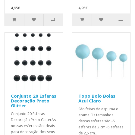
4,95€
4,95€
Conjunto 20 Esferas
Topo Bolo Bolas
Decoração Preto
Azul Claro
Glitter
São feitas de espuma e
Conjunto 20 Esferas
arame.Os tamanhos
Decoração Preto GlitterAs
destas esferas são:-5
nossas esferas são ideais
esferas de 2 cm.-5 esferas
para decoração dos seus
de 2,5 cm...