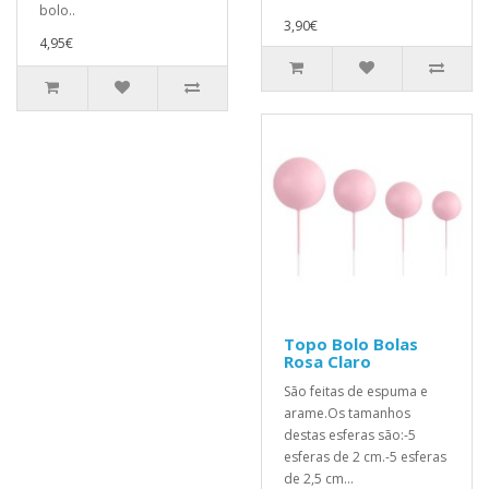
bolo..
3,90€
4,95€
Topo Bolo Bolas
Rosa Claro
São feitas de espuma e
arame.Os tamanhos
destas esferas são:-5
esferas de 2 cm.-5 esferas
de 2,5 cm...