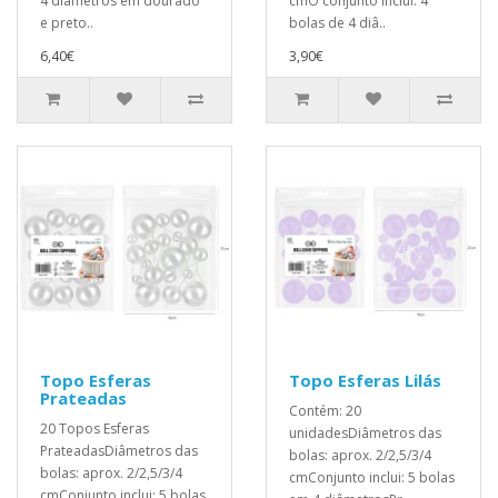
4 diâmetros em dourado
cmO conjunto inclui: 4
e preto..
bolas de 4 diâ..
6,40€
3,90€
Topo Esferas
Topo Esferas Lilás
Prateadas
Contém: 20
20 Topos Esferas
unidadesDiâmetros das
PrateadasDiâmetros das
bolas: aprox. 2/2,5/3/4
bolas: aprox. 2/2,5/3/4
cmConjunto inclui: 5 bolas
cmConjunto inclui: 5 bolas