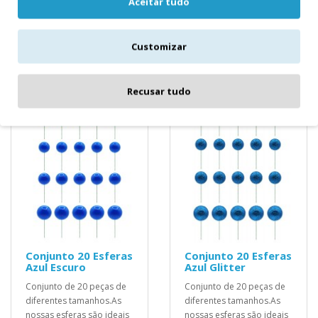
Aceitar tudo
para decoração dos seus
para decoração dos seus
bol..
bol..
Customizar
4,50€
4,20€
Recusar tudo
Conjunto 20 Esferas
Conjunto 20 Esferas
Azul Escuro
Azul Glitter
Conjunto de 20 peças de
Conjunto de 20 peças de
diferentes tamanhos.As
diferentes tamanhos.As
nossas esferas são ideais
nossas esferas são ideais