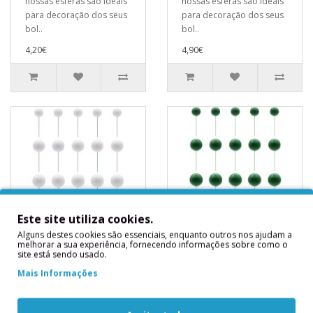
nossas esferas são ideais
nossas esferas são ideais
para decoração dos seus
para decoração dos seus
bol..
bol..
4,20€
4,90€
Este site utiliza cookies.
Alguns destes cookies são essenciais, enquanto outros nos ajudam a
melhorar a sua experiência, fornecendo informações sobre como o
Conjunto 20 Esferas
Conjunto 20 Esferas
site está sendo usado.
Glitter Brancas
Verde Escuro
Mais Informações
Conjunto de 20 peças de
Conjunto de 20 peças de
diferentes tamanhos.As
diferentes tamanhos.As
nossas esferas são ideais
nossas esferas são ideais