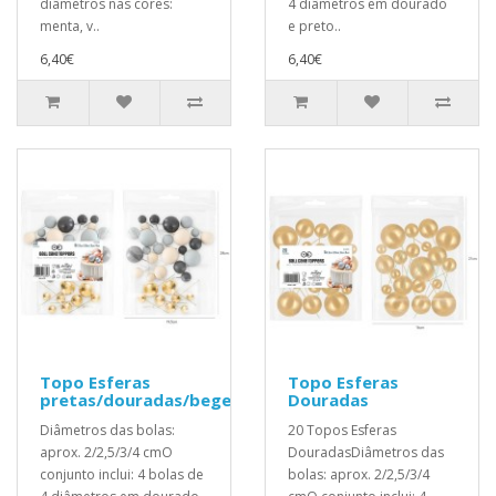
diâmetros nas cores:
4 diâmetros em dourado
menta, v..
e preto..
6,40€
6,40€
Topo Esferas
Topo Esferas
pretas/douradas/bege/cinza
Douradas
Diâmetros das bolas:
20 Topos Esferas
aprox. 2/2,5/3/4 cmO
DouradasDiâmetros das
conjunto inclui: 4 bolas de
bolas: aprox. 2/2,5/3/4