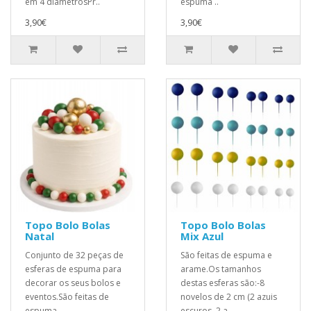
em 4 diâmetrosPr..
espuma ..
3,90€
3,90€
Topo Bolo Bolas
Topo Bolo Bolas
Natal
Mix Azul
Conjunto de 32 peças de
São feitas de espuma e
esferas de espuma para
arame.Os tamanhos
decorar os seus bolos e
destas esferas são:-8
eventos.São feitas de
novelos de 2 cm (2 azuis
espuma ..
escuros, 2 a..