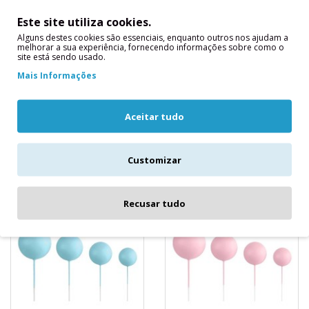
Este site utiliza cookies.
Topo Bolo Bolas
Topo Bolo Bolas
Alguns destes cookies são essenciais, enquanto outros nos ajudam a
melhorar a sua experiência, fornecendo informações sobre como o
Natal
Mix Azul
site está sendo usado.
Conjunto de 32 peças de
São feitas de espuma e
Mais Informações
esferas de espuma para
arame.Os tamanhos
decorar os seus bolos e
destas esferas são:-8
eventos.São feitas de
novelos de 2 cm (2 azuis
Aceitar tudo
espuma ..
escuros, 2 a..
3,90€
3,90€
Customizar
Recusar tudo