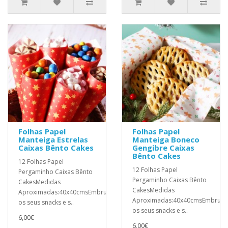
Folhas Papel
Folhas Papel
Manteiga Estrelas
Manteiga Boneco
Caixas Bênto Cakes
Gengibre Caixas
Bênto Cakes
12 Folhas Papel
12 Folhas Papel
Pergaminho Caixas Bênto
Pergaminho Caixas Bênto
CakesMedidas
CakesMedidas
Aproximadas:40x40cmsEmbrulhe
Aproximadas:40x40cmsEmbrulh
os seus snacks e s..
os seus snacks e s..
6,00€
6,00€