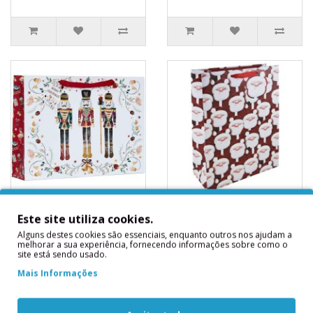
Sacos Presente
Sacos Presente Pai
Este site utiliza cookies.
Nutcracker Médio
Natal Médio c/
c/ Etiqueta
Etiqueta
Alguns destes cookies são essenciais, enquanto outros nos ajudam a
melhorar a sua experiência, fornecendo informações sobre como o
Sacos Presente Nutcracker
Sacos Presente Pai Natal
site está sendo usado.
grande c/ EtiquetaPreço
Médio c/ EtiquetaPreço
Mais Informações
por Saco33x26 cms..
por Saco25x21.5 cms..
2,30€
2,30€