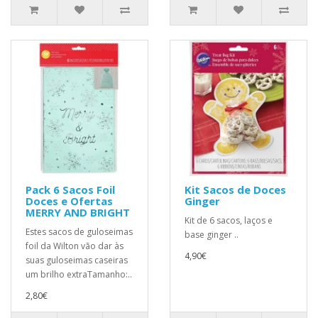
Pack 6 Sacos Foil
Kit Sacos de Doces
Doces e Ofertas
Ginger
MERRY AND BRIGHT
Kit de 6 sacos, laços e
Estes sacos de guloseimas
base ginger ..
foil da Wilton vão dar às
4,90€
suas guloseimas caseiras
um brilho extraTamanho:..
2,80€