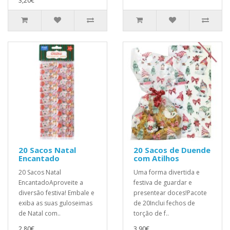
3,20€
20 Sacos Natal
20 Sacos de Duende
Encantado
com Atilhos
20 Sacos Natal
Uma forma divertida e
EncantadoAproveite a
festiva de guardar e
diversão festiva! Embale e
presentear doces!Pacote
exiba as suas guloseimas
de 20Inclui fechos de
de Natal com..
torção de f..
2,80€
3,90€