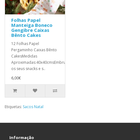
Folhas Papel
Manteiga Boneco
Gengibre Caixas
Bênto Cakes
12 Folhas Papel
Pergaminho Caixas Bênto
CakesMedidas
Aproximadas:40x40cmsEmbrulhe
os seus snacks e s..
6,00€
Etiquetas:
Sacos Natal
Informação