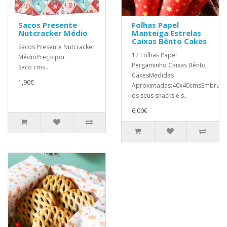
Sacos Presente
Folhas Papel
Nutcracker Médio
Manteiga Estrelas
Caixas Bênto Cakes
Sacos Presente Nutcracker
12 Folhas Papel
MédioPreço por
Pergaminho Caixas Bênto
Saco cms..
CakesMedidas
1,90€
Aproximadas:40x40cmsEmbrulh
os seus snacks e s..
6,00€