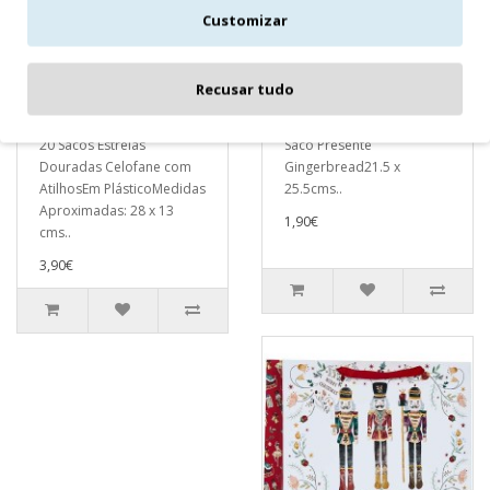
Customizar
20 Sacos Estrelas
Saco Presente
Recusar tudo
Douradas Celofane
Gingerbread
com Atilhos
Pequeno
20 Sacos Estrelas
Saco Presente
Douradas Celofane com
Gingerbread21.5 x
AtilhosEm PlásticoMedidas
25.5cms..
Aproximadas: 28 x 13
1,90€
cms..
3,90€