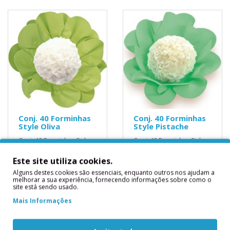
Conj. 40 Forminhas
Conj. 40 Forminhas
Style Oliva
Style Pistache
Conj. 40 Forminhas Style
Conj. 40 Forminhas Style
Oliva..
Pistache..
Este site utiliza cookies.
6,90€
6,90€
Alguns destes cookies são essenciais, enquanto outros nos ajudam a
melhorar a sua experiência, fornecendo informações sobre como o
site está sendo usado.
Mais Informações