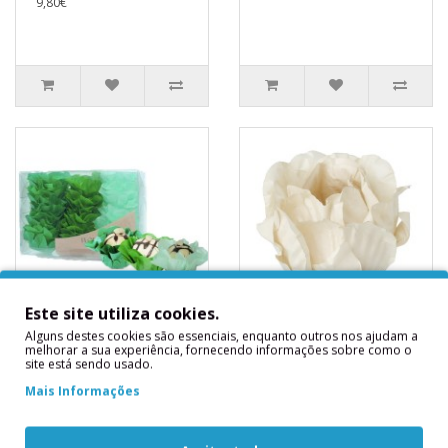
9,80€
Este site utiliza cookies.
Alguns destes cookies são essenciais, enquanto outros nos ajudam a
Conj. 30 Forminhas
30 Forminhas
melhorar a sua experiência, fornecendo informações sobre como o
Elegance Floresta
Peónia Off White
site está sendo usado.
Encantada
30 Forminhas Peónia Off
Mais Informações
Conj. 30 Forminhas
White..
Elegance Floresta
12,90€
Encantada..